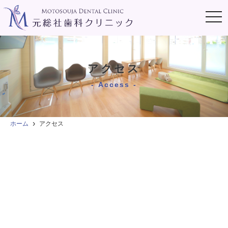
t
o
g
g
l
e
n
アクセス
a
v
i
Access
g
a
t
i
o
ホーム
アクセス
n