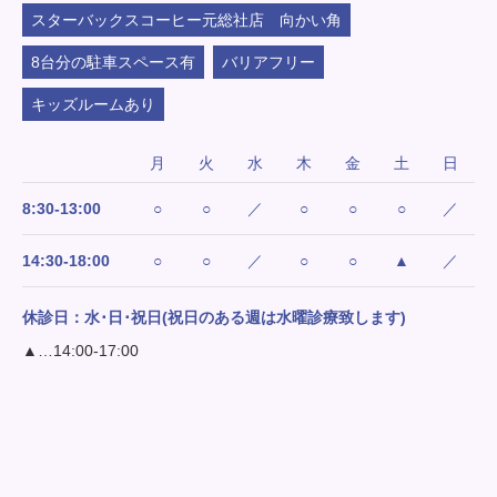
スターバックスコーヒー元総社店 向かい角
8台分の駐車スペース有
バリアフリー
キッズルームあり
月
火
水
木
金
土
日
8:30-13:00
○
○
／
○
○
○
／
14:30-18:00
○
○
／
○
○
▲
／
休診日：水･日･祝日(祝日のある週は水曜診療致します)
▲…14:00-17:00